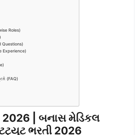
ise Roles)
)
del Questions)
te Experience)
de)
શ્નો (FAQ)
2026 | બનાસ મેડિકલ
્ટિટ્યૂટ ભરતી 2026