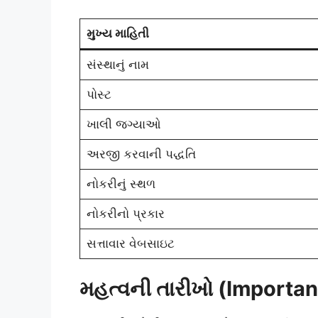
મુખ્ય માહિતી
સંસ્થાનું નામ
પોસ્ટ
ખાલી જગ્યાઓ
અરજી કરવાની પદ્ધતિ
નોકરીનું સ્થળ
નોકરીનો પ્રકાર
સત્તાવાર વેબસાઇટ
મહત્વની તારીખો (Importan