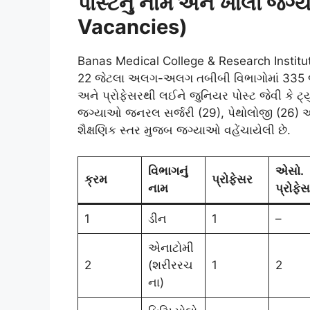
પોસ્ટનું નામ અને ખાલી જગ્
Vacancies)
Banas Medical College & Research Institu
22 જેટલા અલગ-અલગ તબીબી વિભાગોમાં 335 જગ્
અને પ્રોફેસરથી લઈને જુનિયર પોસ્ટ જેવી કે ટ્
જગ્યાઓ જનરલ સર્જરી (29), પેથોલોજી (26) અન
શૈક્ષણિક સ્તર મુજબ જગ્યાઓ વહેંચાયેલી છે.
વિભાગનું
એસો.
ક્રમ
પ્રોફેસર
નામ
પ્રોફે
1
ડીન
1
–
એનાટોમી
2
(શરીરરચ
1
2
ના)