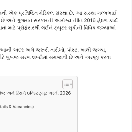
ી એક પ્રતિષ્ઠિત મેડિકલ સંસ્થા છે. આ સંસ્થા ગલ્ભભાઈ
િત છે અને ગુજરાત સરકારની આરોગ્ય નીતિ 2016 હેઠળ કાર્ય
ષ્ણાતો માટે પ્રોફેસરથી લઈને ટ્યુટર સુધીની વિવિધ જગ્યાઓ
આની અંદર અમે જરૂરી તારીખો, પોસ્ટ, ખાલી જગ્યા,
ગેરે ખુબજ સરળ શબ્દોમાં સમજાવી છે અને અરજી કરવા
 અને રિસર્ચ ઇન્સ્ટિટ્યૂટ ભરતી 2026
tails & Vacancies)