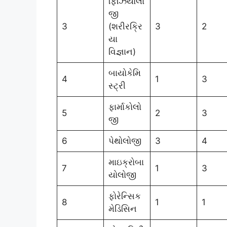
ફિઝિયોલો
જી
3
(શરીરક્રિ
3
2
યા
વિજ્ઞાન)
બાયોકેમિ
4
1
3
સ્ટ્રી
ફાર્માકોલો
5
2
3
જી
6
પેથોલોજી
3
4
માઇક્રોબા
7
1
3
યોલોજી
ફોરેન્સિક
8
1
1
મેડિસિન