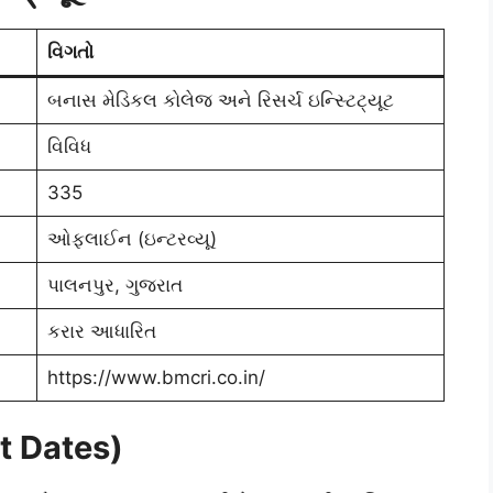
વિગતો
બનાસ મેડિકલ કોલેજ અને રિસર્ચ ઇન્સ્ટિટ્યૂટ
વિવિધ
335
ઓફલાઈન (ઇન્ટરવ્યૂ)
પાલનપુર, ગુજરાત
કરાર આધારિત
https://www.bmcri.co.in/
t Dates)