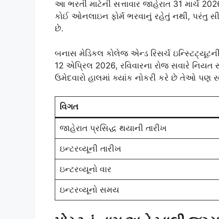
આ ભરતી માટેની સત્તાવાર જાહેરાત 31 માર્ચ 202
કોઈ ઓનલાઇન ફોર્મ ભરવાનું રહેતું નથી, પરંતુ સીધ
છે.
બનાસ મેડિકલ કોલેજ એન્ડ રિસર્ચ ઇન્સ્ટિટ્યૂટન
12 એપ્રિલ 2026, રવિવારના રોજ સવારે નિયત સ્થ
ઉમેદવારો હાલમાં ક્યાંક નોકરી કરે છે તેઓ પણ 
વિગત
જાહેરાત પ્રસિદ્ધ થયાની તારીખ
ઇન્ટરવ્યૂની તારીખ
ઇન્ટરવ્યૂનો વાર
ઇન્ટરવ્યૂનો સમય