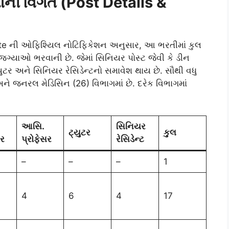
યાની વિગત (Post Details &
te ની ઓફિશ્યિલ નોટિફિકેશન અનુસાર, આ ભરતીમાં કુલ
યાઓ ભરવાની છે. જેમાં સિનિયર પોસ્ટ જેવી કે ડીન
યુટર અને સિનિયર રેસિડેન્ટનો સમાવેશ થાય છે. સૌથી વધુ
ે જનરલ મેડિસિન (26) વિભાગમાં છે. દરેક વિભાગમાં
આસિ.
સિનિયર
ટ્યુટર
કુલ
સર
પ્રોફેસર
રેસિડેન્ટ
–
–
–
1
4
6
4
17