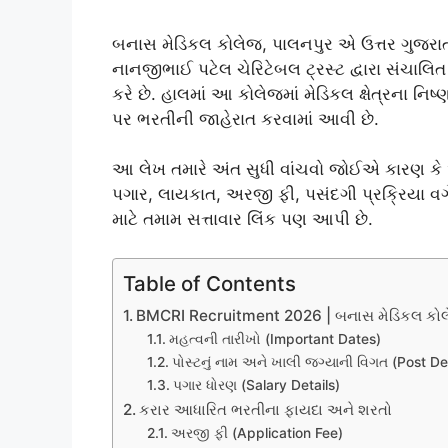
બનાસ મેડિકલ કોલેજ, પાલનપુર એ ઉત્તર ગુજરાતન
નાનજીભાઈ પટેલ ચેરિટેબલ ટ્રસ્ટ દ્વારા સંચાલ
કરે છે. હાલમાં આ કોલેજમાં મેડિકલ ક્ષેત્રના નિ
પર ભરતીની જાહેરાત કરવામાં આવી છે.
આ લેખ તમારે અંત સુધી વાંચવો જોઈએ કારણ કે 
પગાર, લાયકાત, અરજી ફી, પસંદગી પ્રક્રિયા વ
માટે તમામ સત્તાવાર લિંક પણ આપી છે.
Table of Contents
BMCRI Recruitment 2026 | બનાસ મેડિકલ કોલેજ
મહત્વની તારીખો (Important Dates)
પોસ્ટનું નામ અને ખાલી જગ્યાની વિગત (Post De
પગાર ધોરણ (Salary Details)
કરાર આધારિત ભરતીના ફાયદા અને શરતો
અરજી ફી (Application Fee)