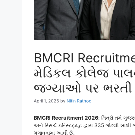
BMCRI Recruitm
મેડિકલ કોલેજ પાલન
જગ્યાઓ પર ભરતી
April 1, 2026
by
Nitin Rathod
BMCRI Recruitment 2026
: મિત્રો તમે ગુજ
અને રિસર્ચ ઇન્સ્ટિટ્યૂટ દ્વારા 335 જેટલી ખ
મંગાવવામાં આવી છે.