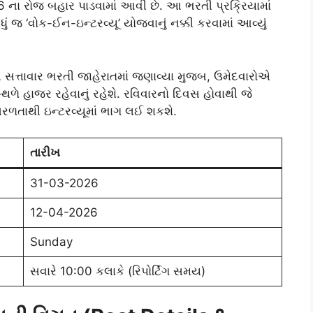
6 ના રોજ બહાર પાડવામાં આવી છે. આ ભરતી પ્રક્રિયામાં
ું જ ‘વોક-ઈન-ઇન્ટરવ્યૂ’ યોજવાનું નક્કી કરવામાં આવ્યું
ી સત્તાવાર ભરતી જાહેરાતમાં જણાવ્યા મુજબ, ઉમેદવારોએ
ળે હાજર રહેવાનું રહેશે. રવિવારનો દિવસ હોવાથી જે
સરળતાથી ઇન્ટરવ્યૂમાં ભાગ લઈ શકશે.
તારીખ
31-03-2026
12-04-2026
Sunday
સવારે 10:00 કલાકે (રિપોર્ટિંગ સમય)