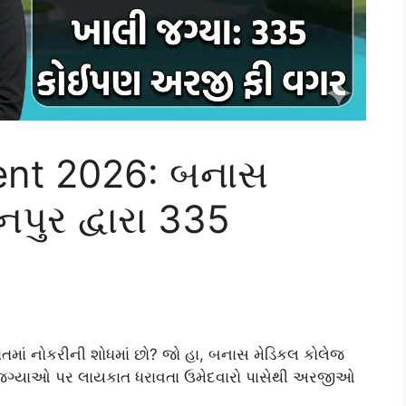
ent 2026: બનાસ
પુર દ્વારા 335
રાતમાં નોકરીની શોધમાં છો? જો હા, બનાસ મેડિકલ કોલેજ
ાલી જગ્યાઓ પર લાયકાત ધરાવતા ઉમેદવારો પાસેથી અરજીઓ