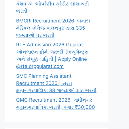
કેશવ કો-ઓપરેટીવ ક્રેડીટ સોસાયટી
ભરતી
BMCRI Recruitment 2026: બનાસ
મેડિકલ કોલેજ પાલનપુર દ્વારા 335
જગ્યાઓ પર ભરતી
RTE Admission 2026 Gujarat:
ઓનલાઇન ફોર્મ, જરૂરી ડોક્યુમેન્ટ્સ
અને સંપૂર્ણ માહિતી | Apply Online
@rte.orpgujarat.com
SMC Planning Assistant
Recruitment 2026 | સુરત
મહાનગરપાલિકા 88 જગ્યાઓ માટે ભરતી
GMC Recruitment 2026: ગાંધીનગર
મહાનગરપાલિકા ભરતી, પગાર ₹30,000