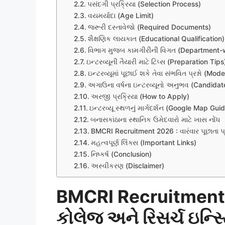
પસંદગી પ્રક્રિયા (Selection Process)
વયમર્યાદા (Age Limit)
જરૂરી દસ્તાવેજો (Required Documents)
શૈક્ષણિક લાયકાત (Educational Qualification)
વિભાગ મુજબ કામગીરીની વિગત (Department-w
ઇન્ટરવ્યૂની તૈયારી માટે ટિપ્સ (Preparation Tips
ઇન્ટરવ્યૂમાં પૂછાઈ શકે તેવા સંભવિત પ્રશ્નો (Mo
અગાઉના વર્ષના ઇન્ટરવ્યૂનો અનુભવ (Candida
અરજી પ્રક્રિયા (How to Apply)
ઇન્ટરવ્યૂ સ્થળનું માર્ગદર્શન (Google Map Gui
બનાસકાંઠાના સ્થાનિક ઉમેદવારો માટે ખાસ નોંધ
BMCRI Recruitment 2026 : વારંવાર પૂછાતા પ્ર
મહત્વપૂર્ણ લિંક્સ (Important Links)
નિષ્કર્ષ (Conclusion)
અસ્વીકરણ (Disclaimer)
BMCRI Recruitment 
કોલેજ અને રિસર્ચ ઇન્સ