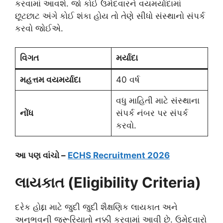
કરવામાં આવશે. જો કોઈ ઉમેદવારને વયમર્યાદામાં
છૂટછાટ અંગે કોઈ શંકા હોય તો તેણે સીધો સંસ્થાનો સંપર્ક
કરવો જોઈએ.
વિગત
મર્યાદા
મહત્તમ વયમર્યાદા
40 વર્ષ
વધુ માહિતી માટે સંસ્થાના
નોંધ
સંપર્ક નંબર પર સંપર્ક
કરવો.
આ પણ વાંચો –
ECHS Recruitment 2026
લાયકાત (Eligibility Criteria)
દરેક હોદ્દા માટે જુદી જુદી શૈક્ષણિક લાયકાત અને
અનુભવની જરૂરિયાતો નક્કી કરવામાં આવી છે. ઉમેદવારો