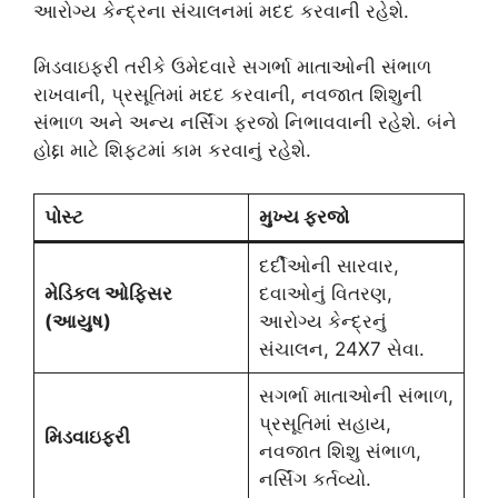
આરોગ્ય કેન્દ્રના સંચાલનમાં મદદ કરવાની રહેશે.
મિડવાઇફરી તરીકે ઉમેદવારે સગર્ભા માતાઓની સંભાળ
રાખવાની, પ્રસૂતિમાં મદદ કરવાની, નવજાત શિશુની
સંભાળ અને અન્ય નર્સિંગ ફરજો નિભાવવાની રહેશે. બંને
હોદ્દા માટે શિફ્ટમાં કામ કરવાનું રહેશે.
પોસ્ટ
મુખ્ય ફરજો
દર્દીઓની સારવાર,
મેડિકલ ઓફિસર
દવાઓનું વિતરણ,
(આયુષ)
આરોગ્ય કેન્દ્રનું
સંચાલન, 24X7 સેવા.
સગર્ભા માતાઓની સંભાળ,
પ્રસૂતિમાં સહાય,
મિડવાઇફરી
નવજાત શિશુ સંભાળ,
નર્સિંગ કર્તવ્યો.