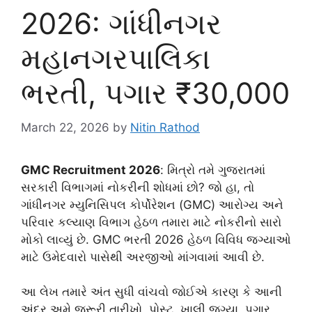
2026: ગાંધીનગર
મહાનગરપાલિકા
ભરતી, પગાર ₹30,000
March 22, 2026
by
Nitin Rathod
GMC Recruitment 2026
: મિત્રો તમે ગુજરાતમાં
સરકારી વિભાગમાં નોકરીની શોધમાં છો? જો હા, તો
ગાંધીનગર મ્યુનિસિપલ કોર્પોરેશન (GMC) આરોગ્ય અને
પરિવાર કલ્યાણ વિભાગ હેઠળ તમારા માટે નોકરીનો સારો
મોકો લાવ્યું છે. GMC ભરતી 2026 હેઠળ વિવિધ જગ્યાઓ
માટે ઉમેદવારો પાસેથી અરજીઓ માંગવામાં આવી છે.
આ લેખ તમારે અંત સુધી વાંચવો જોઈએ કારણ કે આની
અંદર અમે જરૂરી તારીખો, પોસ્ટ, ખાલી જગ્યા, પગાર,