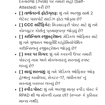
દસ્તાવેજો (ઝેરોક્ષ) પર તમારી સહી (Self-
Attested) કરી છે?
[ ] તાજેતરનો ફોટોગ્રાફ:
શું તમે અરજી સાથે 2
લેટેસ્ટ પાસપોર્ટ સાઈઝ ફોટા જોડ્યા છે?
[ ] CCC સર્ટિફિકેટ:
મિડવાઇફરી પોસ્ટ માટે શું તમે
કોમ્પ્યુટર કોર્સનું પ્રમાણપત્ર જોડ્યું છે?
[ ] કાઉન્સિલ રજીસ્ટ્રેશન:
મેડિકલ ઓફિસર માટે
શું તમે ગુજરાત આયુર્વેદિક/હોમિયોપેથિક
કાઉન્સિલનું રજીસ્ટ્રેશન જોડ્યું છે?
[ ] કવર પર વિગત:
શું તમે કવરની ઉપર તમારી
પોસ્ટનું નામ અને મોકલનારનું સરનામું સ્પષ્ટ
લખ્યું છે?
[ ] સાચું સરનામું:
શું તમે ‘મેડિકલ ઓફિસર ઓફ
હેલ્થનું કાર્યાલય, સેક્ટર-17, ગાંધીનગર’ નું
સરનામું બરાબર લખ્યું છે?
[ ] સ્પીડ પોસ્ટ:
શું તમે અરજી માત્ર સ્પીડ પોસ્ટ કે
RPAD થી જ મોકલી રહ્યા છો? (રૂબરૂ કે કુરિયર
માન્ય નથી).