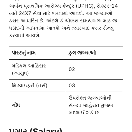
અર્બન પ્રાથમિક આરોગ્ય કેન્દ્ર (UPHC), સેક્ટર-24
ખાતે 24X7 સેવા માટે ભરવામાં આવશે. આ જગ્યાઓ
કરાર આધારિત છે, એટલે કે ચોક્કસ સમયગાળા માટે જ
પસંદગી આપવામાં આવશે અને ત્યારબાદ કરાર રીન્યુ
કરવામાં આવશે.
પોસ્ટનું નામ
કુલ જગ્યાઓ
મેડિકલ ઓફિસર
02
(આયુષ)
મિડવાઇફરી (નર્સ)
03
ઉપરોક્ત જગ્યાઓની
નોંધ
સંખ્યા જાહેરાત મુજબ
બદલાઈ શકે છે.
પગાર (Salary)