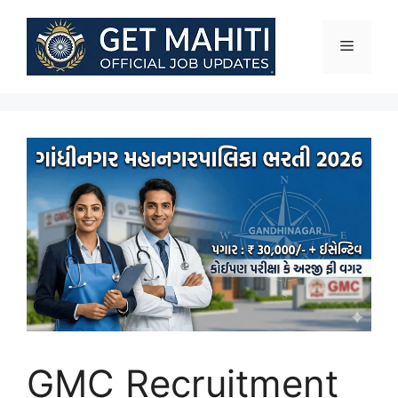
Skip
to
Menu
content
GMC Recruitment