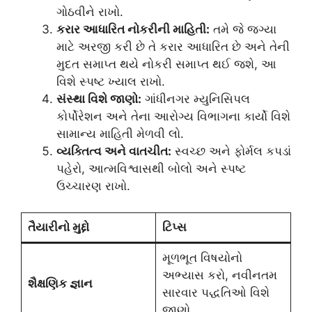
ગોઠવીને રાખો.
કરાર આધારિત નોકરીની માહિતી:
તમે જે જગ્યા
માટે અરજી કરી છે તે કરાર આધારિત છે અને તેની
મુદત સમાપ્ત થયે નોકરી સમાપ્ત થઈ જશે, આ
વિશે સ્પષ્ટ ખ્યાલ રાખો.
સંસ્થા વિશે જાણો:
ગાંધીનગર મ્યુનિસિપલ
કોર્પોરેશન અને તેના આરોગ્ય વિભાગના કાર્યો વિશે
સામાન્ય માહિતી મેળવી લો.
વ્યક્તિત્વ અને વાતચીત:
સ્વચ્છ અને ફોર્મલ કપડાં
પહેરો, આત્મવિશ્વાસથી બોલો અને સ્પષ્ટ
ઉચ્ચારણ રાખો.
તૈયારીનો મુદ્દો
ટિપ્સ
મૂળભૂત વિષયોનો
અભ્યાસ કરો, નવીનતમ
શૈક્ષણિક જ્ઞાન
સારવાર પદ્ધતિઓ વિશે
જાણો.