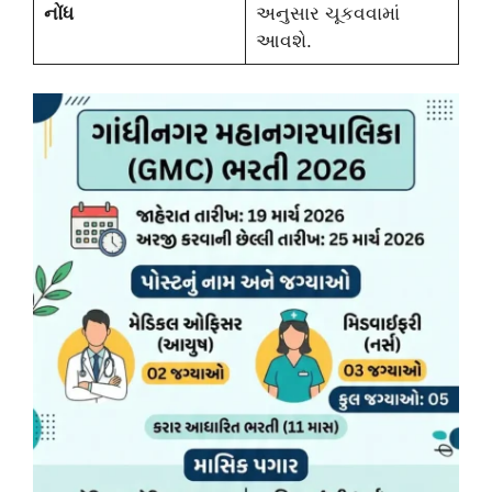
નોંધ
અનુસાર ચૂકવવામાં
આવશે.