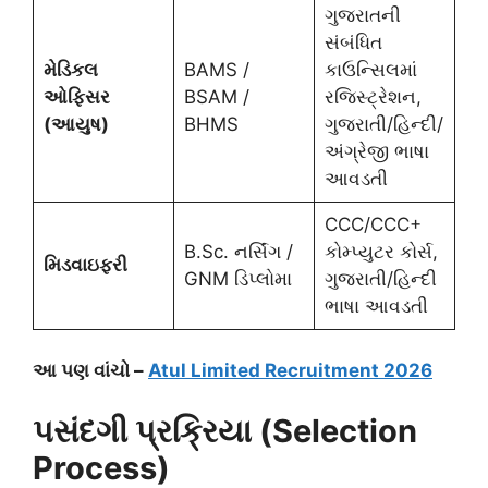
ગુજરાતની
સંબંધિત
મેડિકલ
BAMS /
કાઉન્સિલમાં
ઓફિસર
BSAM /
રજિસ્ટ્રેશન,
(આયુષ)
BHMS
ગુજરાતી/હિન્દી/
અંગ્રેજી ભાષા
આવડતી
CCC/CCC+
B.Sc. નર્સિંગ /
કોમ્પ્યુટર કોર્સ,
મિડવાઇફરી
GNM ડિપ્લોમા
ગુજરાતી/હિન્દી
ભાષા આવડતી
આ પણ વાંચો –
Atul Limited Recruitment 2026
પસંદગી પ્રક્રિયા (Selection
Process)