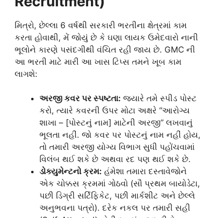
Recruitment)
મિત્રો, છેલ્લા 6 વર્ષથી સરકારી ભરતીના ક્ષેત્રમાં કામ
કરતા હોવાથી, મેં જોયું છે કે ઘણા લાયક ઉમેદવારો નાની
ભૂલોને કારણે પસંદગીથી વંચિત રહી જાય છે. GMC ની
આ ભરતી માટે મારી આ ખાસ ટિપ્સ તમને ખૂબ કામ
લાગશે:
અરજી કવર પર સ્પષ્ટતા:
જ્યારે તમે સ્પીડ પોસ્ટ
કરો, ત્યારે કવરની ઉપર મોટા અક્ષરે “આરોગ્ય
શાખા – [પોસ્ટનું નામ] માટેની અરજી” લખવાનું
ભૂલતા નહીં. જો કવર પર પોસ્ટનું નામ નહીં હોય,
તો તમારી અરજી યોગ્ય વિભાગ સુધી પહોંચવામાં
વિલંબ થઈ શકે છે અથવા રદ પણ થઈ શકે છે.
ડોક્યુમેન્ટનો ક્રમ:
હંમેશા તમારા દસ્તાવેજોને
એક ચોક્કસ ક્રમમાં ગોઠવો (સૌ પ્રથમ બાયોડેટા,
પછી ડિગ્રી સર્ટિફિકેટ, પછી માર્કશીટ અને છેલ્લે
અનુભવના પત્રો). દરેક નકલ પર તમારી સહી