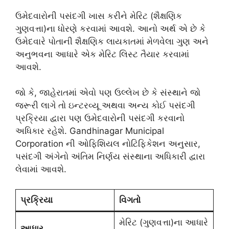
ઉમેદવારોની પસંદગી ખાસ કરીને મેરિટ (શૈક્ષણિક
ગુણવત્તા)ના ધોરણે કરવામાં આવશે. આનો અર્થ એ છે કે
ઉમેદવારે પોતાની શૈક્ષણિક લાયકાતમાં મેળવેલા ગુણ અને
અનુભવના આધારે એક મેરિટ લિસ્ટ તૈયાર કરવામાં
આવશે.
જો કે, જાહેરાતમાં એવો પણ ઉલ્લેખ છે કે સંસ્થાને જો
જરૂરી લાગે તો ઇન્ટરવ્યૂ અથવા અન્ય કોઈ પસંદગી
પ્રક્રિયા દ્વારા પણ ઉમેદવારોની પસંદગી કરવાનો
અધિકાર રહેશે. Gandhinagar Municipal
Corporation ની ઓફિશિયલ નોટિફિકેશન અનુસાર,
પસંદગી અંગેનો અંતિમ નિર્ણય સંસ્થાના અધિકારી દ્વારા
લેવામાં આવશે.
પ્રક્રિયા
વિગતો
મેરિટ (ગુણવત્તા)ના આધારે
આધાર