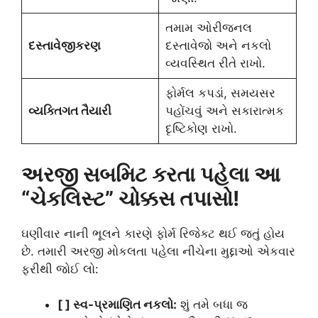
તમામ ઓરીજનલ
દસ્તાવેજીકરણ
દસ્તાવેજો અને નકલો
વ્યવસ્થિત રીતે રાખો.
ફોર્મલ કપડાં, સમયસર
વ્યક્તિગત તૈયારી
પહોંચવું અને સકારાત્મક
દૃષ્ટિકોણ રાખો.
અરજી સબમિટ કરતા પહેલા આ
“ચેકલિસ્ટ” ચોક્કસ તપાસો!
ઘણીવાર નાની ભૂલને કારણે ફોર્મ રિજેક્ટ થઈ જતું હોય
છે. તમારી અરજી મોકલતા પહેલા નીચેના મુદ્દાઓ એકવાર
ફરીથી જોઈ લો:
[ ] સ્વ-પ્રમાણિત નકલો:
શું તમે બધા જ