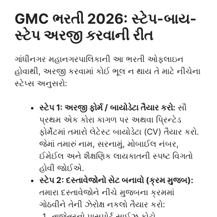
GMC ભરતી 2026: સ્ટેપ-બાય-
સ્ટેપ અરજી કરવાની રીત
ગાંધીનગર મહાનગરપાલિકાની આ ભરતી ઓફલાઇન
હોવાથી, અરજી કરવામાં કોઈ ભૂલ ન થાય તે માટે નીચેના
સ્ટેપ્સ અનુસરો:
સ્ટેપ 1: અરજી ફોર્મ / બાયોડેટા તૈયાર કરો:
સૌ
પ્રથમ એક કોરા કાગળ પર અથવા પ્રિન્ટેડ
ફોર્મેટમાં તમારો લેટેસ્ટ બાયોડેટા (CV) તૈયાર કરો.
જેમાં તમારું નામ, સરનામું, મોબાઈલ નંબર,
ઈમેઈલ અને શૈક્ષણિક લાયકાતની સ્પષ્ટ વિગતો
હોવી જોઈએ.
સ્ટેપ 2: દસ્તાવેજોનો સેટ બનાવો (ક્રમ મુજબ):
તમારા દસ્તાવેજોને નીચે મુજબના ક્રમમાં
ગોઠવીને તેની ઝેરોક્ષ નકલો તૈયાર કરો:
તાજેતરનો પાસપોર્ટ સાઈઝ ફોટો.