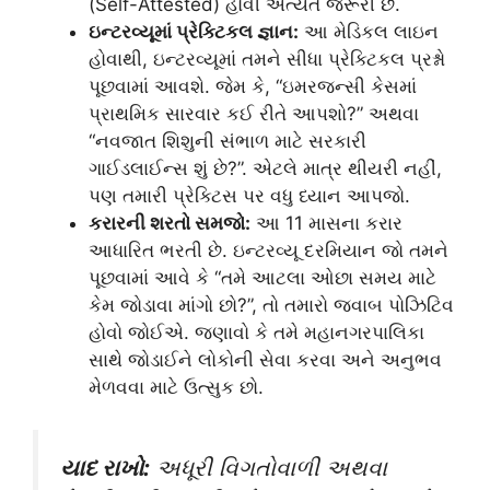
(Self-Attested) હોવી અત્યંત જરૂરી છે.
ઇન્ટરવ્યૂમાં પ્રેક્ટિકલ જ્ઞાન:
આ મેડિકલ લાઇન
હોવાથી, ઇન્ટરવ્યૂમાં તમને સીધા પ્રેક્ટિકલ પ્રશ્નો
પૂછવામાં આવશે. જેમ કે, “ઇમરજન્સી કેસમાં
પ્રાથમિક સારવાર કઈ રીતે આપશો?” અથવા
“નવજાત શિશુની સંભાળ માટે સરકારી
ગાઈડલાઈન્સ શું છે?”. એટલે માત્ર થીયરી નહીં,
પણ તમારી પ્રેક્ટિસ પર વધુ ધ્યાન આપજો.
કરારની શરતો સમજો:
આ 11 માસના કરાર
આધારિત ભરતી છે. ઇન્ટરવ્યૂ દરમિયાન જો તમને
પૂછવામાં આવે કે “તમે આટલા ઓછા સમય માટે
કેમ જોડાવા માંગો છો?”, તો તમારો જવાબ પોઝિટિવ
હોવો જોઈએ. જણાવો કે તમે મહાનગરપાલિકા
સાથે જોડાઈને લોકોની સેવા કરવા અને અનુભવ
મેળવવા માટે ઉત્સુક છો.
યાદ રાખો:
અધૂરી વિગતોવાળી અથવા