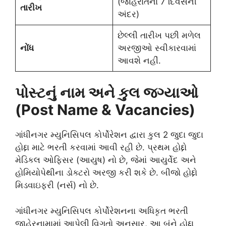
(જાહેરાતના 7 દિવસની
તારીખ
અંદર)
છેલ્લી તારીખ પછી મળેલ
નોંધ
અરજીઓ સ્વીકારવામાં
આવશે નહીં.
પોસ્ટનું નામ અને કુલ જગ્યાઓ
(Post Name & Vacancies)
ગાંધીનગર મ્યુનિસિપલ કોર્પોરેશન દ્વારા કુલ 2 જુદા જુદા
હોદ્દા માટે ભરતી કરવામાં આવી રહી છે. પ્રથમ હોદ્દો
મેડિકલ ઓફિસર (આયુષ) નો છે, જેમાં આયુર્વેદ અને
હોમિયોપેથીના ડોક્ટરો અરજી કરી શકે છે. બીજો હોદ્દો
મિડવાઇફરી (નર્સ) નો છે.
ગાંધીનગર મ્યુનિસિપલ કોર્પોરેશનના અધિકૃત ભરતી
જાહેરનામામાં આપેલી વિગતો અનુસાર, આ બંને હોદ્દા