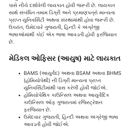
પાસે નીચે દર્શાવેલી લાયકાત હોવી જરૂરી છે. લાયકાત
સાથે સંબંધિત તમામ ડિગ્રી અને પ્રમાણપત્રો માન્યતા
પ્રાપ્ત યુનિવર્સિટી અથવા સંસ્થામાંથી હોવા જરૂરી છે.
ઉપરાંત, ઉમેદવારે ગુજરાતી, હિન્દી કે અંગ્રેજી
ભાષાઓમાંથી કોઈ એક ભાષા આવડતી હોવી ફરજિયાત
છે.
મેડિકલ ઓફિસર (આયુષ) માટે લાયકાત
BAMS (આયુર્વેદ) અથવા BSAM અથવા BHMS
(હોમિયોપેથી) ની ડિગ્રી માન્યતા પ્રાપ્ત
યુનિવર્સિટીમાંથી પાસ કરેલી હોવી જોઈએ.
હોમિયોપેથિક કાઉન્સિલ અથવા આયુર્વેદિક
કાઉન્સિલ ઓફ ગુજરાતમાં રજિસ્ટ્રેશન
ફરજિયાત છે.
ઉમેદવાર ગુજરાતી, હિન્દી અથવા અંગ્રેજી ભાષા
આવડતી હોવી જોઈએ.