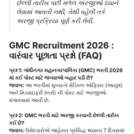
છેલ્લી તારીખ પછી મળેલ અરજીઓ ધ્યાને
લેવામાં આવતી નથી, તેથી વહેલી તકે
અરજી પ્રક્રિયા પૂર્ણ કરી લેવી.
GMC Recruitment 2026
:
વારંવાર પૂછાતા પ્રશ્નો (FAQ)
પ્રશ્ન 1: ગાંધીનગર મહાનગરપાલિકા (GMC) ભરતી 2026
માં કઈ પોસ્ટ માટે જગ્યાઓ બહાર પડી છે?
જવાબ:
આ ભરતીમાં મુખ્યત્વે મેડિકલ ઓફિસર (આયુષ)
અને મિડવાઇફરી (નર્સ) ની પોસ્ટ માટે અરજીઓ
મંગાવવામાં આવી છે.
પ્રશ્ન 2: GMC ભરતી માટે અરજી કરવાની છેલ્લી તારીખ
કઈ છે?
જવાબ:
ઉમેદવારોએ જાહેરાત પ્રસિદ્ધ થયાના 7 દિવસમાં