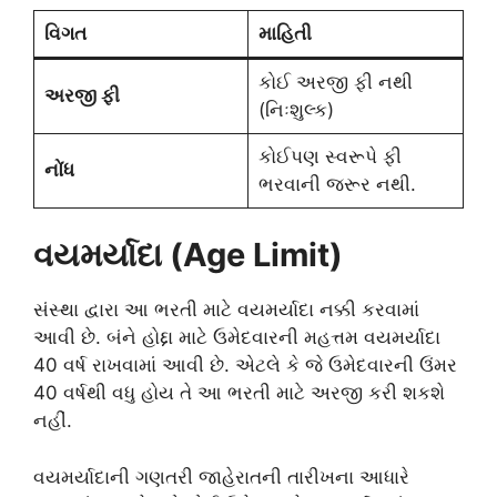
વિગત
માહિતી
કોઈ અરજી ફી નથી
અરજી ફી
(નિઃશુલ્ક)
કોઈપણ સ્વરૂપે ફી
નોંધ
ભરવાની જરૂર નથી.
વયમર્યાદા (Age Limit)
સંસ્થા દ્વારા આ ભરતી માટે વયમર્યાદા નક્કી કરવામાં
આવી છે. બંને હોદ્દા માટે ઉમેદવારની મહત્તમ વયમર્યાદા
40 વર્ષ રાખવામાં આવી છે. એટલે કે જે ઉમેદવારની ઉંમર
40 વર્ષથી વધુ હોય તે આ ભરતી માટે અરજી કરી શકશે
નહીં.
વયમર્યાદાની ગણતરી જાહેરાતની તારીખના આધારે