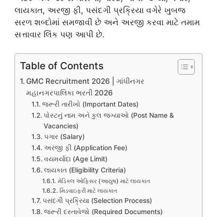
લાયકાત, અરજી ફી, પસંદગી પ્રક્રિયા વગેરે ખુબજ
સરળ શબ્દોમાં સમજાવી છે અને અરજી કરવા માટે તમામ
સત્તાવાર લિંક પણ આપી છે.
Table of Contents
GMC Recruitment 2026 | ગાંધીનગર
મહાનગરપાલિકા ભરતી 2026
જરૂરી તારીખો (Important Dates)
પોસ્ટનું નામ અને કુલ જગ્યાઓ (Post Name &
Vacancies)
પગાર (Salary)
અરજી ફી (Application Fee)
વયમર્યાદા (Age Limit)
લાયકાત (Eligibility Criteria)
મેડિકલ ઓફિસર (આયુષ) માટે લાયકાત
મિડવાઇફરી માટે લાયકાત
પસંદગી પ્રક્રિયા (Selection Process)
જરૂરી દસ્તાવેજો (Required Documents)