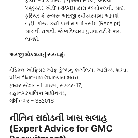
ફક્ત ‘સ્પીડ પોસ્ટ’ (Speed Post) અથવા
‘રજીસ્ટર એડી’ (RPAD) દ્વારા જ મોકલવી. સાદા
કુરિયર કે રૂબરૂ અરજી સ્વીકારવામાં આવશે
નહીં. પોસ્ટ કર્યા પછી મળતી રસીદ (Receipt)
સાચવી રાખવી, જે ભવિષ્યમાં પુરાવા તરીકે કામ
લાગશે.
અરજી મોકલવાનું સરનામું:
મેડિકલ ઓફિસર ઓફ હેલ્થનું કાર્યાલય, આરોગ્ય શાખા,
પંડિત દીનદયાળ ઉપાધ્યાય ભવન,
ફાયર સ્ટેશનની પાછળ, સેક્ટર-17,
મહાનગરપાલિકા ગાંધીનગર,
ગાંધીનગર – 382016
નીતિન રાઠોડની ખાસ સલાહ
(Expert Advice for GMC