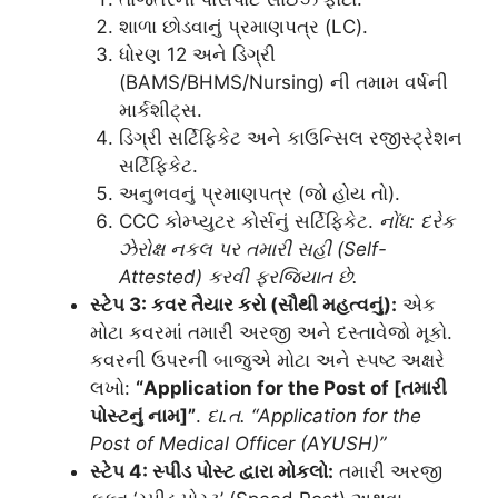
શાળા છોડવાનું પ્રમાણપત્ર (LC).
ધોરણ 12 અને ડિગ્રી
(BAMS/BHMS/Nursing) ની તમામ વર્ષની
માર્કશીટ્સ.
ડિગ્રી સર્ટિફિકેટ અને કાઉન્સિલ રજીસ્ટ્રેશન
સર્ટિફિકેટ.
અનુભવનું પ્રમાણપત્ર (જો હોય તો).
CCC કોમ્પ્યુટર કોર્સનું સર્ટિફિકેટ.
નોંધ: દરેક
ઝેરોક્ષ નકલ પર તમારી સહી (Self-
Attested) કરવી ફરજિયાત છે.
સ્ટેપ 3: કવર તૈયાર કરો (સૌથી મહત્વનું):
એક
મોટા કવરમાં તમારી અરજી અને દસ્તાવેજો મૂકો.
કવરની ઉપરની બાજુએ મોટા અને સ્પષ્ટ અક્ષરે
લખો:
“Application for the Post of [તમારી
પોસ્ટનું નામ]”
.
દા.ત. “Application for the
Post of Medical Officer (AYUSH)”
સ્ટેપ 4: સ્પીડ પોસ્ટ દ્વારા મોકલો:
તમારી અરજી