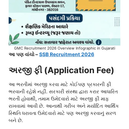
GMC Recruitment 2026 Overview Infographic in Gujarati
આ પણ વાંચો –
SSB Recruitment 2026
અરજી ફી (Application Fee)
આ ભરતીમાં અરજી કરવા માટે કોઈપણ પ્રકારની ફી
ભરવાની રહેશે નહીં. સરકારી સંસ્થા દ્વારા કરાર આધારિત
ભરતી હોવાથી, તમામ ઉમેદવારો માટે અરજી ફી માફ
રાખવામાં આવી છે. આનાથી ગરીબ અને મર્યાદિત આર્થિક
સ્થિતિ ધરાવતા ઉમેદવારો માટે પણ અરજી કરવાનું સરળ
બને છે.