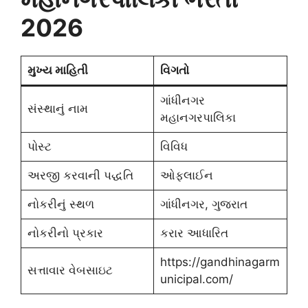
2026
મુખ્ય માહિતી
વિગતો
ગાંધીનગર
સંસ્થાનું નામ
મહાનગરપાલિકા
પોસ્ટ
વિવિધ
અરજી કરવાની પદ્ધતિ
ઓફલાઈન
નોકરીનું સ્થળ
ગાંધીનગર, ગુજરાત
નોકરીનો પ્રકાર
કરાર આધારિત
https://gandhinagarm
સત્તાવાર વેબસાઇટ
unicipal.com/