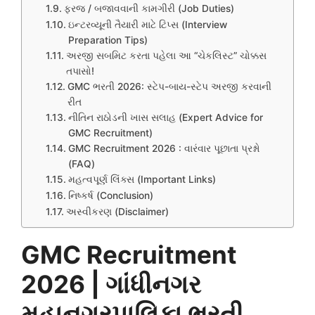
ફરજ / બજાવવાની કામગીરી (Job Duties)
ઇન્ટરવ્યૂની તૈયારી માટે ટિપ્સ (Interview
Preparation Tips)
અરજી સબમિટ કરતા પહેલા આ “ચેકલિસ્ટ” ચોક્કસ
તપાસો!
GMC ભરતી 2026: સ્ટેપ-બાય-સ્ટેપ અરજી કરવાની
રીત
નીતિન રાઠોડની ખાસ સલાહ (Expert Advice for
GMC Recruitment)
GMC Recruitment 2026 : વારંવાર પૂછાતા પ્રશ્નો
(FAQ)
મહત્વપૂર્ણ લિંક્સ (Important Links)
નિષ્કર્ષ (Conclusion)
અસ્વીકરણ (Disclaimer)
GMC Recruitment
2026
| ગાંધીનગર
મહાનગરપાલિકા ભરતી