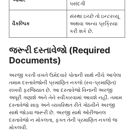
પસંદગી
સંસ્થા ઇચ્છે તો ઇન્ટરવ્યૂ
વૈકલ્પિક
અથવા અન્ય પ્રક્રિયા
કરી શકે છે.
જરૂરી દસ્તાવેજો (Required
Documents)
અરજી કરતી વખતે ઉમેદવારે પોતાની સાથે નીચે આપેલા
તમામ દસ્તાવેજોની પ્રમાણિત નકલો (સ્વ-પ્રમાણિત)
રાખવી ફરજિયાત છે. આ દસ્તાવેજો વિનાની અરજી
અધૂરી ગણાશે અને તેને સ્વીકારવામાં આવશે નહીં. તમામ
દસ્તાવેજો સાફ અને વ્યવસ્થિત રીતે ગોઠવીને અરજી
સાથે જોડવા જરૂરી છે. અરજી સાથે ઓરીજનલ
દસ્તાવેજો ન મોકલતા, ફક્ત તેની પ્રમાણિત નકલો જ
મોકલવી.