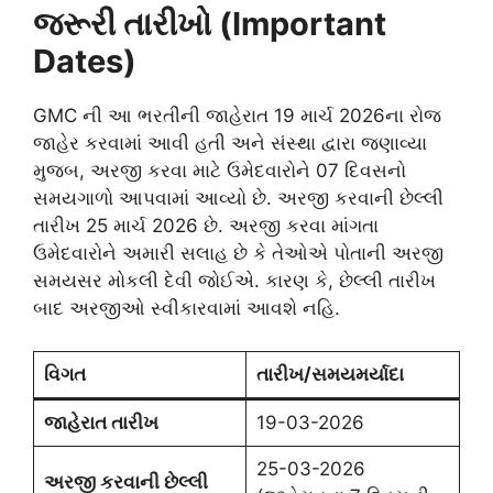
જરૂરી તારીખો (Important
Dates)
GMC ની આ ભરતીની જાહેરાત 19 માર્ચ 2026ના રોજ
જાહેર કરવામાં આવી હતી અને સંસ્થા દ્વારા જણાવ્યા
મુજબ, અરજી કરવા માટે ઉમેદવારોને 07 દિવસનો
સમયગાળો આપવામાં આવ્યો છે. અરજી કરવાની છેલ્લી
તારીખ 25 માર્ચ 2026 છે. અરજી કરવા માંગતા
ઉમેદવારોને અમારી સલાહ છે કે તેઓએ પોતાની અરજી
સમયસર મોકલી દેવી જોઈએ. કારણ કે, છેલ્લી તારીખ
બાદ અરજીઓ સ્વીકારવામાં આવશે નહિ.
વિગત
તારીખ/સમયમર્યાદા
જાહેરાત તારીખ
19-03-2026
25-03-2026
અરજી કરવાની છેલ્લી