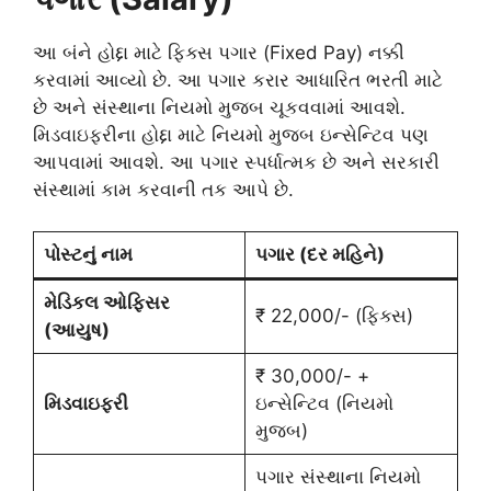
આ બંને હોદ્દા માટે ફિક્સ પગાર (Fixed Pay) નક્કી
કરવામાં આવ્યો છે. આ પગાર કરાર આધારિત ભરતી માટે
છે અને સંસ્થાના નિયમો મુજબ ચૂકવવામાં આવશે.
મિડવાઇફરીના હોદ્દા માટે નિયમો મુજબ ઇન્સેન્ટિવ પણ
આપવામાં આવશે. આ પગાર સ્પર્ધાત્મક છે અને સરકારી
સંસ્થામાં કામ કરવાની તક આપે છે.
પોસ્ટનું નામ
પગાર (દર મહિને)
મેડિકલ ઓફિસર
₹ 22,000/- (ફિક્સ)
(આયુષ)
₹ 30,000/- +
મિડવાઇફરી
ઇન્સેન્ટિવ (નિયમો
મુજબ)
પગાર સંસ્થાના નિયમો