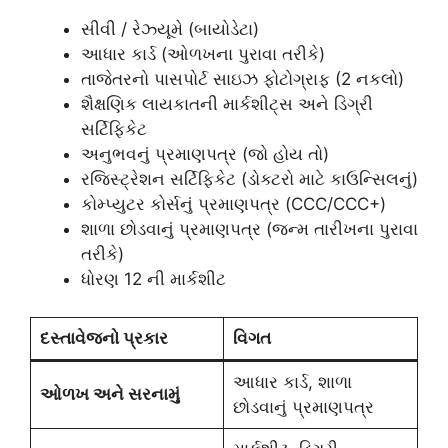
સીવી / રેઝ્યૂમે (બાયોડેટા)
આધાર કાર્ડ (ઓળખના પુરાવા તરીકે)
તાજેતરનો પાસપોર્ટ સાઇઝ ફોટોગ્રાફ (2 નકલો)
શૈક્ષણિક લાયકાતની માર્કશીટ્સ અને ડિગ્રી
સર્ટિફિકેટ
અનુભવનું પ્રમાણપત્ર (જો હોય તો)
રજિસ્ટ્રેશન સર્ટિફિકેટ (ડોક્ટરો માટે કાઉન્સિલનું)
કોમ્પ્યુટર કોર્સનું પ્રમાણપત્ર (CCC/CCC+)
શાળા છોડવાનું પ્રમાણપત્ર (જન્મ તારીખના પુરાવા
તરીકે)
ધોરણ 12 ની માર્કશીટ
દસ્તાવેજનો પ્રકાર
વિગત
આધાર કાર્ડ, શાળા
ઓળખ અને સરનામું
છોડવાનું પ્રમાણપત્ર