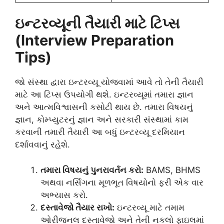
ઇન્ટરવ્યૂની તૈયારી માટે ટિપ્સ
(Interview Preparation
Tips)
જો સંસ્થા દ્વારા ઇન્ટરવ્યૂ યોજવામાં આવે તો તેની તૈયારી
માટે આ ટિપ્સ ઉપયોગી થશે. ઇન્ટરવ્યૂમાં તમારા જ્ઞાન
અને આત્મવિશ્વાસની કસોટી થાય છે. તમારા વિષયનું
જ્ઞાન, કોમ્પ્યુટરનું જ્ઞાન અને સરકારી સંસ્થામાં કામ
કરવાની તમારી તૈયારી આ બધું ઇન્ટરવ્યૂ દરમિયાન
દર્શાવવાનું રહેશે.
તમારા વિષયનું પુનરાવર્તન કરો:
BAMS, BHMS
અથવા નર્સિંગના મૂળભૂત વિષયોનો ફરી એક વાર
અભ્યાસ કરો.
દસ્તાવેજો તૈયાર રાખો:
ઇન્ટરવ્યૂ માટે તમામ
ઓરીજનલ દસ્તાવેજો અને તેની નકલો ફાઇલમાં