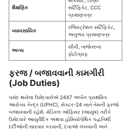
માર્કશીટ, ડિગ્રી
શૈક્ષણિક
સર્ટિફિકેટ, CCC
પ્રમાણપત્ર
રજિસ્ટ્રેશન સર્ટિફિકેટ,
વ્યાવસાયિક
અનુભવ પ્રમાણપત્ર
સીવી, તાજેતરના
અન્ય
ફોટોગ્રાફ
ફરજ / બજાવવાની કામગીરી
(Job Duties)
પસંદ થયેલા ઉમેદવારોએ 24X7 અર્બન પ્રાથમિક
આરોગ્ય કેન્દ્ર (UPHC), સેક્ટર-24 ખાતે તેમની ફરજો
બજાવવાની રહેશે. મેડિકલ ઓફિસર (આયુષ) તરીકે
ઉમેદવારે આયુર્વેદિક અથવા હોમિયોપેથિક પદ્ધતિથી
દર્દીઓની સારવાર કરવાની, દવાઓ લખવાની અને